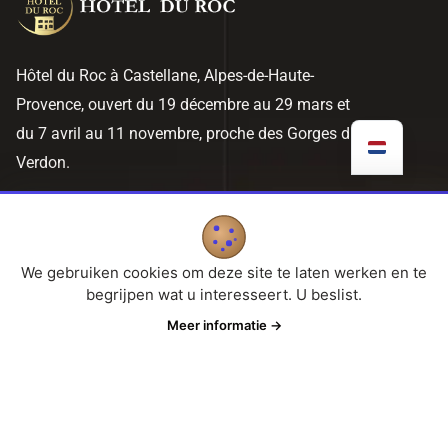
Hôtel du Roc à Castellane, Alpes-de-Haute-
Provence, ouvert du 19 décembre au 29 mars et
du 7 avril au 11 novembre, proche des Gorges du
Verdon.
Nuttige links
Cookie-instellingen
We gebruiken cookies om deze site te laten werken en te
begrijpen wat u interesseert. U beslist.
Privacybeleid
Meer informatie
→
Juridische informatie
Contactgegevens
hotelduroc04120@gmail.com