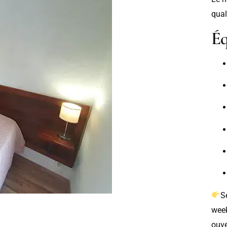
qual
Éq
S
week
ouve