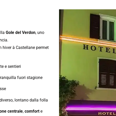
alla
Gole del Verdon
, uno
ancia.
n hiver à Castellane permet
e e sentieri
ranquilla fuori stagione
asse
diverso, lontano dalla folla
one centrale
,
comfort
e