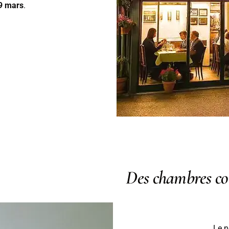
9 mars
.
Des chambres co
Le n