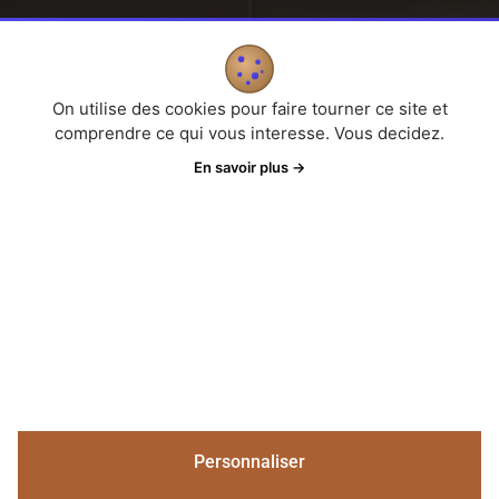
Liens Utiles
Gestion des cookies
On utilise des cookies pour faire tourner ce site et
comprendre ce qui vous interesse. Vous decidez.
Politique de confidentialité
En savoir plus
→
Mentions Légales
Informations de contact
hotelduroc04120@gmail.com
+33 (0)4 92 83 62 65
3 Place de l'Église, 04120 Castellane, France
Personnaliser